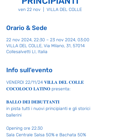
PRINCIPIANTI
ven 22 nov
  |  
VILLA DEL COLLE
Orario & Sede
22 nov 2024, 22:30 – 23 nov 2024, 03:00
VILLA DEL COLLE, Via Milano, 31, 57014
Collesalvetti LI, Italia
Info sull'evento
VENERDI 22/11/24 𝐕𝐈𝐋𝐋𝐀 𝐃𝐄𝐋 𝐂𝐎𝐋𝐋𝐄 
𝐂𝐎𝐂𝐎𝐋𝐎𝐂𝐎 𝐋𝐀𝐓𝐈𝐍𝐎 presenta:
𝐁𝐀𝐋𝐋𝐎 𝐃𝐄𝐈 𝐃𝐄𝐁𝐔𝐓𝐓𝐀𝐍𝐓𝐈 
in pista tutti i nuovi principianti e gli storici 
ballerini
Opening ore 22:30 
Sala Centrale Salsa 50% e Bachata 50%