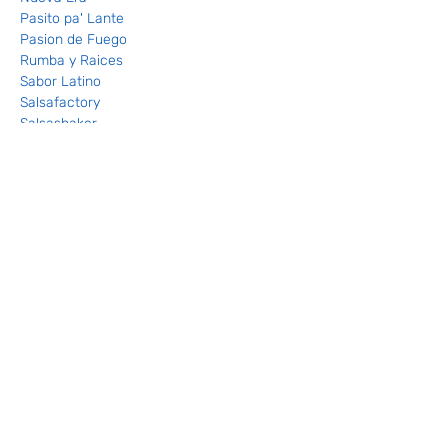
Pasito pa' Lante
Pasion de Fuego
Rumba y Raices
Sabor Latino
Salsafactory
Salsashaker
Novità Taxi Dancers
info e prenotazioni
Discoteca Villa del Colle - Via Milano 31, 
Collesalvetti
Condividi questo evento