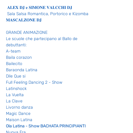
 𝐀𝐋𝐄𝐗 𝐃𝐉 𝐞 𝐒𝐈𝐌𝐎𝐍𝐄 𝐕𝐀𝐋𝐂𝐂𝐇𝐈 𝐃𝐉 
 Sala Salsa Romantica, Portorico e Kizomba
𝐌𝐀𝐒𝐂𝐀𝐋𝐙𝐎𝐍𝐄 𝐃𝐉
GRANDE ANIMAZIONE 
Le scuole che partecipano al Ballo de 
debuttanti:
A-team
Baila corazon
Bailecito
Baraonda Latina
Dile Que si
Full Feeling Dancing 2 - Show
Latinshock
La Vuelta
La Clave
Livorno danza
Magic Dance
Maison Latina
Ola Latina - Show BACHATA PRINCIPIANTI
Nuova Era