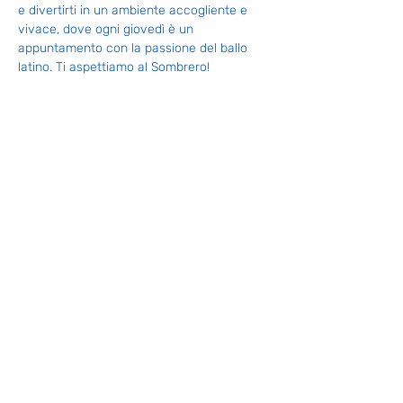
e divertirti in un ambiente accogliente e 
vivace, dove ogni giovedì è un 
appuntamento con la passione del ballo 
latino. Ti aspettiamo al Sombrero!
Condividi questo evento
info@olalatina.net
335 124 5362
EMPOLI (FI)
Consulta la nostra privacy policy