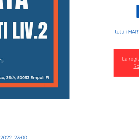
tutti i MAR
La regi
Sc
 2022, 23:00