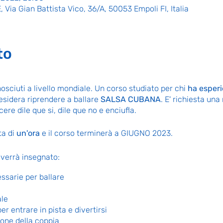
Via Gian Battista Vico, 36/A, 50053 Empoli FI, Italia
to
nosciuti a livello mondiale. Un corso studiato per chi
ha esper
esidera riprendere a ballare
SALSA CUBANA
. E' richiesta un
cere dile que si, dile que no e enciufla.
ta di
un'ora
e il corso terminerà a GIUGNO 2023.
 verrà insegnato:
ssarie per ballare
ale
er entrare in pista e divertirsi
one della coppia