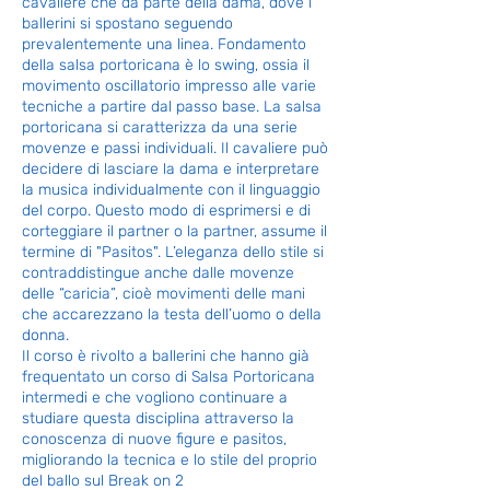
cavaliere che da parte della dama, dove i
ballerini si spostano seguendo
prevalentemente una linea. Fondamento
della salsa portoricana è lo swing, ossia il
movimento oscillatorio impresso alle varie
tecniche a partire dal passo base. La salsa
portoricana si caratterizza da una serie
movenze e passi individuali. Il cavaliere può
decidere di lasciare la dama e interpretare
la musica individualmente con il linguaggio
del corpo. Questo modo di esprimersi e di
corteggiare il partner o la partner, assume il
termine di "Pasitos". L’eleganza dello stile si
contraddistingue anche dalle movenze
delle “caricia”, cioè movimenti delle mani
che accarezzano la testa dell’uomo o della
donna.
Il corso è rivolto a ballerini che hanno già
frequentato un corso di Salsa Portoricana
intermedi e che vogliono continuare a
studiare questa disciplina attraverso la
conoscenza di nuove figure e pasitos,
migliorando la tecnica e lo stile del proprio
del ballo sul Break on 2