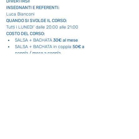
DIVERTIRSI
!
INSEGNANTI E REFERENTI:
Luca Bianconi
QUANDO SI SVOLGE IL CORSO:
Tutti i LUNEDI' dalle 20:00 alle 21:00
COSTO DEL CORSO:
SALSA + BACHATA
 30€
al mese
SALSA + BACHATA in coppia 
50€ a 
coppia / mese a coppia
Clicca su PRENOTA e registrati per la tua 
lezione di prova GRATUITA
(Servizio disponibile fino ad esaurimento 
posti)
Per maggiori informazioni:
CONTATTACI
Luca 335 1245362
Condividi questo evento