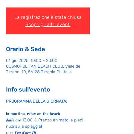
La registrazione è stata chiusa
Scopri gli altri eventi
Orario & Sede
01 giu 2025, 10:00 – 20:00
COSMOPOLITAN BEACH CLUB, Viale del
Tirreno, 10, 56128 Tirrenia PI, Italia
Info sull'evento
PROGRAMMA DELLA GIORNATA:
𝐥𝐚 𝐦𝐚𝐭𝐭𝐢𝐧𝐚, 𝐫𝐞𝐥𝐚𝐱 𝐨𝐧 𝐭𝐡𝐞 𝐛𝐞𝐚𝐜𝐡
𝒅𝒂𝒍𝒍𝒆 𝒐𝒓𝒆 13,00 ✧ Pranzo animato, a piedi 
nudi sulla spiaggia!
con 𝑻𝒆𝒐 𝒅'𝒐𝒓𝒐 𝑫𝒋