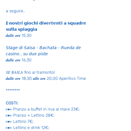
a seguire..
𝗜 𝗻𝗼𝘀𝘁𝗿𝗶 𝗴𝗶𝗼𝗰𝗵𝗶 𝗱𝗶𝘃𝗲𝗿𝘁𝗲𝗻𝘁𝗶 𝗮 𝘀𝗾𝘂𝗮𝗱𝗿𝗲 
𝘀𝘂𝗹𝗹𝗮 𝘀𝗽𝗶𝗮𝗴𝗴𝗶𝗮
𝒅𝒂𝒍𝒍𝒆 𝒐𝒓𝒆 15,30
𝘚𝘵𝘢𝘨𝘦 𝘥𝘪 𝘚𝘢𝘭𝘴𝘢 - 𝘉𝘢𝘤𝘩𝘢𝘵𝘢 - 𝘙𝘶𝘦𝘥𝘢 𝘥𝘦 
𝘤𝘢𝘴𝘪𝘯𝘰... 𝘴𝘶 𝘥𝘶𝘦 𝘱𝘪𝘴𝘵𝘦
𝒅𝒂𝒍𝒍𝒆 𝒐𝒓𝒆 16,30
𝑆𝐸 𝐵𝐴𝐼𝐿𝐴 fino al tramonto!
𝒅𝒂𝒍𝒍𝒆 𝒐𝒓𝒆 18,30 𝒂𝒍𝒍𝒆 𝒐𝒓𝒆 20,00 Aperitivo Time
********
COSTI:
▹▸▹ Pranzo a buffet in riva al mare 23€;
▹▸▹ Pranzo + Lettino 28€;
▹▸▹ Lettino 7€;
▹▸▹ Lettino e drink 12€;