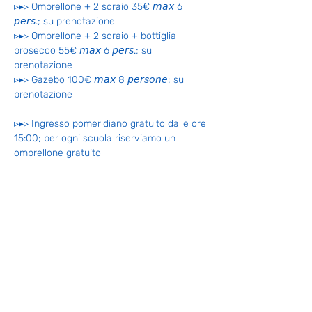
▹▸▹ Ombrellone + 2 sdraio 35€ 𝘮𝘢𝘹 6 
𝘱𝘦𝘳𝘴.; su prenotazione
▹▸▹ Ombrellone + 2 sdraio + bottiglia 
prosecco 55€ 𝘮𝘢𝘹 6 𝘱𝘦𝘳𝘴.; su 
prenotazione
▹▸▹ Gazebo 100€ 𝘮𝘢𝘹 8 𝘱𝘦𝘳𝘴𝘰𝘯𝘦; su 
prenotazione
▹▸▹ Ingresso pomeridiano gratuito dalle ore 
15:00; per ogni scuola riserviamo un 
ombrellone gratuito
PRENOTAZIONI PARANZO A 
BUFFET dal sito.
Clicca su PRENOTA per 
prenotare PRANZO A BUFFET in 
riva al mare.