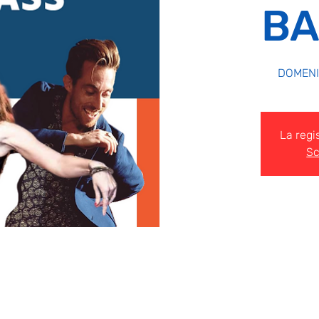
BA
DOMENIC
La regi
Sc