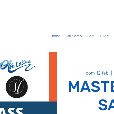
Home
Chi siamo
Corsi
Eventi
dom 12 feb
  | 
MAST
S