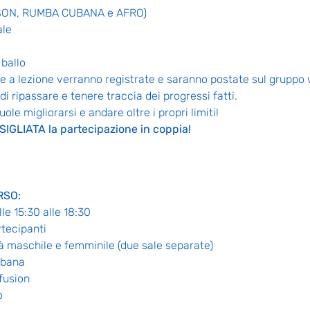
 (SON, RUMBA CUBANA e AFRO)
ale
 ballo
nte a lezione verranno registrate e saranno postate sul gruppo 
i ripassare e tenere traccia dei progressi fatti.
le migliorarsi e andare oltre i propri limiti! 
GLIATA la partecipazione in coppia!
RSO:
e 15:30 alle 18:30
rtecipanti
tà maschile e femminile (due sale separate)
ubana
fusion
o