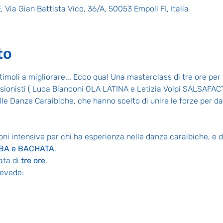
Via Gian Battista Vico, 36/A, 50053 Empoli FI, Italia
to
timoli a migliorare... Ecco qua! Una masterclass di tre ore per 
sionisti ( Luca Bianconi OLA LATINA e Letizia Volpi SALSAFAC
e Danze Caraibiche, che hanno scelto di unire le forze per dar
zioni intensive per chi ha esperienza nelle danze caraibiche, e d
BA e BACHATA
.
ta di 
tre ore
.
evede: