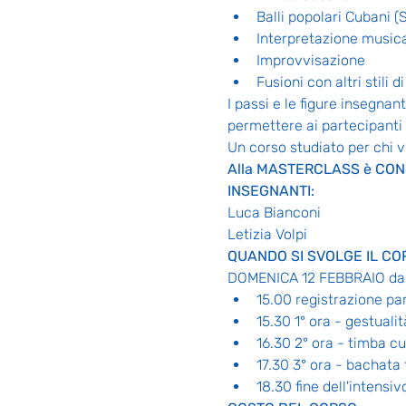
Balli popolari Cubani
Interpretazione music
Improvvisazione
Fusioni con altri stili di
I passi e le figure insegna
permettere ai partecipanti d
Un corso studiato per chi vuo
Alla MASTERCLASS è CONSI
INSEGNANTI:
Luca Bianconi
Letizia Volpi
QUANDO SI SVOLGE IL CO
DOMENICA 12 FEBBRAIO dall
15.00 registrazione pa
15.30 1° ora - gestuali
16.30 2° ora - timba c
17.30 3° ora - bachata 
18.30 fine dell'intensiv