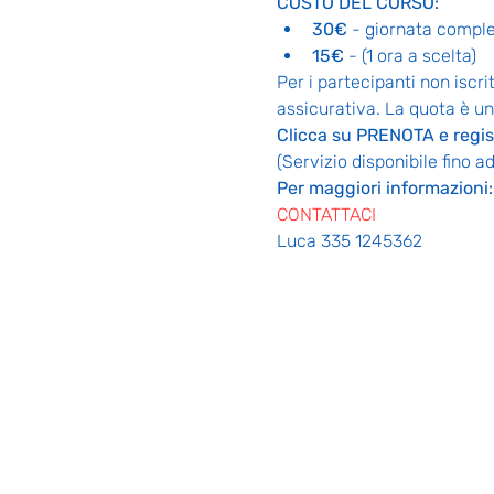
COSTO DEL CORSO:
30€ 
- giornata comple
15€
 - (1 ora a scelta)
Per i partecipanti non iscri
assicurativa. La quota è u
Clicca su PRENOTA e regis
(Servizio disponibile fino 
Per maggiori informazioni:
CONTATTACI
Luca 335 1245362