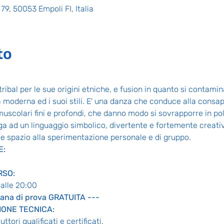
79, 50053 Empoli FI, Italia
to
 tribal per le sue origini etniche, e fusion in quanto si conta
moderna ed i suoi stili. E' una danza che conduce alla consap
scolari fini e profondi, che danno modo si sovrapporre in poli
ga ad un linguaggio simbolico, divertente e fortemente creati
de spazio alla sperimentazione personale e di gruppo.
E:
RSO:
 alle 20:00
imana di prova GRATUITA ---
IONE TECNICA:
tori qualificati e certificati.