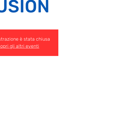
USION
strazione è stata chiusa
opri gli altri eventi