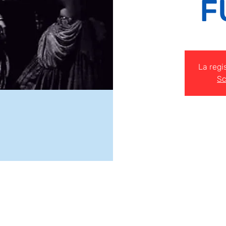
F
La regi
Sc