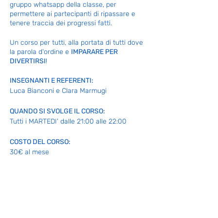
gruppo whatsapp della classe, per
permettere ai partecipanti di ripassare e
tenere traccia dei progressi fatti.
Un corso per tutti, alla portata di tutti dove
la parola d'ordine e
IMPARARE PER
DIVERTIRSI
!
INSEGNANTI E REFERENTI:
Luca Bianconi e Clara Marmugi
QUANDO SI SVOLGE IL CORSO:
Tutti i MARTEDI' dalle 21:00 alle 22:00
COSTO DEL CORSO:
30€ al mese
Clicca su PRENOTA e registrati per la tua
lezione di prova GRATUITA
(Servizio disponibile fino ad esaurimento
posti)