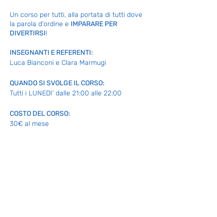
Un corso per tutti, alla portata di tutti dove
la parola d'ordine e
IMPARARE PER
DIVERTIRSI
!
INSEGNANTI E REFERENTI:
Luca Bianconi e Clara Marmugi
QUANDO SI SVOLGE IL CORSO:
Tutti i LUNEDI' dalle 21:00 alle 22:00
COSTO DEL CORSO:
30€ al mese
Clicca su PRENOTA e registrati per la tua
lezione di prova GRATUITA
(Servizio disponibile fino ad esaurimento
posti)
Per maggiori informazioni: